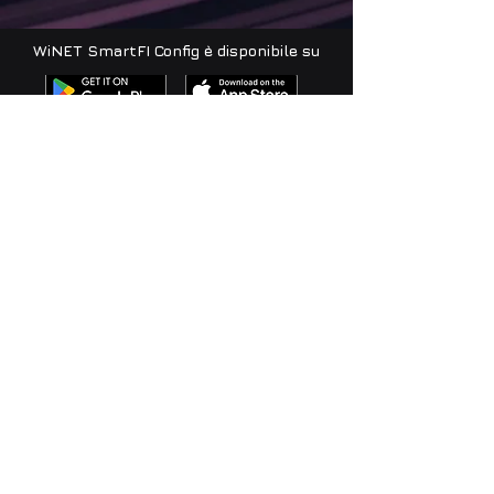
WiNET SmartFI Config è disponibile su
Net Software
S.r.l.
Viale della Navigazione Interna 81
35129 Padova (PD) - Italia
info@net-software.eu
P. Iva IT05114370280
© 2023
Seguici su
Iscriviti alla nostra newsletter