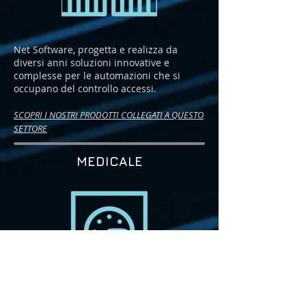
Net Software, progetta e realizza da
diversi anni soluzioni innovative e
complesse per le automazioni che si
occupano del controllo accessi.
SCOPRI I NOSTRI PROD
OTTI COLLEGATI A QUESTO
SETTORE
MEDICALE