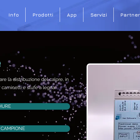
Info
Prodotti
App
Servizi
Partner
e
are la distribuzione del calore, in
 caminetti e stufe a legna
HURE
N CAMPIONE