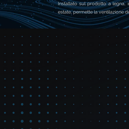
Installato sul prodotto a legna, 
estate, permette la ventilazione d