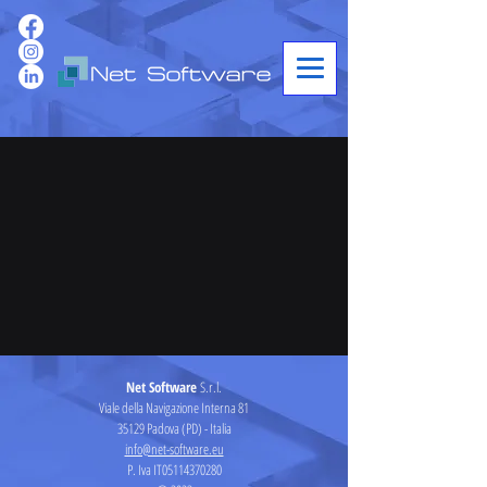
Net Software
S.r.l.
Viale della Navigazione Interna 81
35129 Padova (PD) - Italia
info@net-software.eu
P. Iva IT05114370280