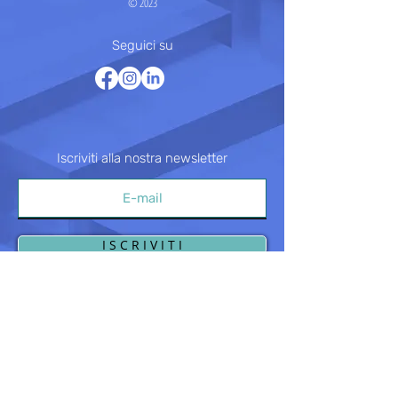
© 2023
Seguici su
Iscriviti alla nostra newsletter
I S C R I V I T I