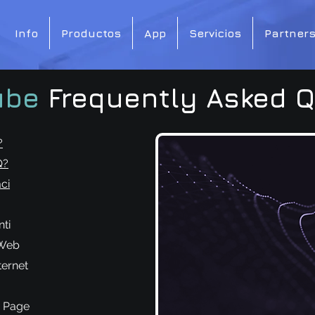
Info
Productos
App
Servicios
Partners
ube
Frequently Asked 
?
Q?
ci
ti
 Web
ternet
Q Page