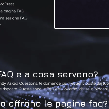
ordPress
na pagina FAQ
una sezione FAQ
?
FAQ e a cosa servono?
tly Asked Questions, le domande più frequenti poste dai tuoi p
le risposte. Queste sono le FAQ del Governo, divise in blocch
o offrono le pagine faq?