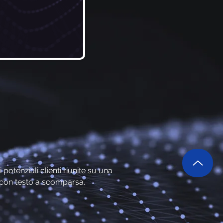
otenziali clienti riunite su una
i con testo a scomparsa.