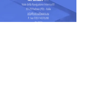
Viale della Navigazione Interna 81
35129 Padova (PD) - Italia
info@net-software.eu
P. Iva IT05114370280
© 2023
Síguenos en
Suscríbete a nuestra newsletter
S I B I T E