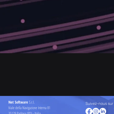
Net Software
S.r.l.
Suivez-nous sur
Viale della Navigazione Interna 81
35129 Padova (PD) - Italia