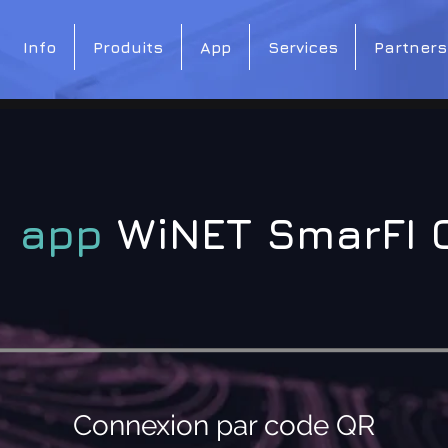
Info
Produits
App
Services
Partners
app
WiNET SmarFI 
Connexion par code QR