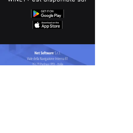
Net Software
S.r.l.
Viale della Navigazione Interna 81
35129 Padova (PD) - Italia
info@net-software.eu
P. Iva IT05114370280
© 2023
Suivez-nous sur